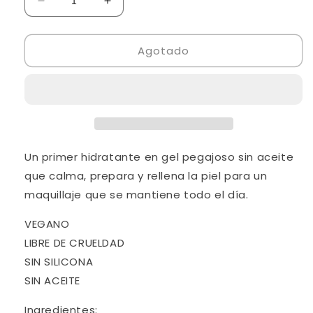
Reducir
Aumentar
cantidad
cantidad
para
para
Agotado
Flawless
Flawless
Stay
Stay
Grip
Grip
Primer
Primer
Un primer hidratante en gel pegajoso sin aceite
que calma, prepara y rellena la piel para un
maquillaje que se mantiene todo el día.
VEGANO
LIBRE DE CRUELDAD
SIN SILICONA
SIN ACEITE
Ingredientes: