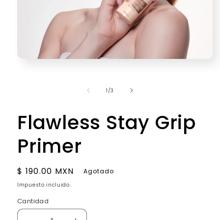
Abrir
elemento
multimedia
1
de
1
/
3
en
una
ventana
Flawless Stay Grip
modal
Primer
Precio
$ 190.00 MXN
Agotado
habitual
Impuesto incluido.
Cantidad