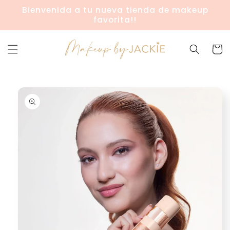
Ir
Bienvenida a tu nueva tienda de makeup
directamente
favorita!!
al contenido
Carrit
Ir
directamente
a la
información
del producto